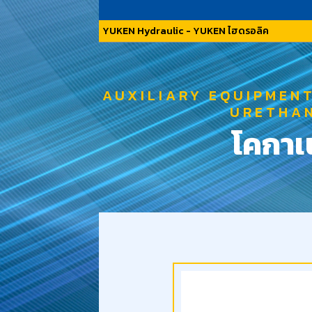
YUKEN Hydraulic - YUKEN ไฮดรอลิค
AUXILIARY EQUIPMENT
URETHAN
โคกาเน