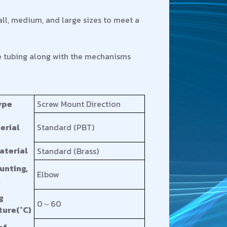
all, medium, and large sizes to meet a
ne tubing along with the mechanisms
ype
Screw Mount Direction
erial
Standard (PBT)
aterial
Standard (Brass)
unting,
Elbow
n
g
0～60
ure(°C)
of