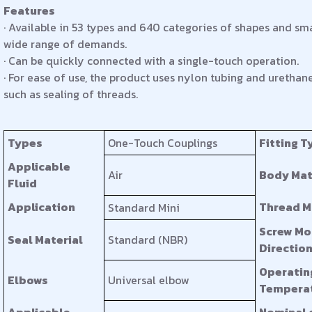
Features
· Available in 53 types and 640 categories of shapes and sm
wide range of demands.
· Can be quickly connected with a single-touch operation.
· For ease of use, the product uses nylon tubing and uretha
such as sealing of threads.
Types
One-Touch Couplings
Fitting T
Applicable
Air
Body Mat
Fluid
Application
Thread M
Standard Mini
Screw Mo
Seal Material
Standard (NBR)
Directio
Operatin
Elbows
Universal elbow
Temperat
Applicable
Nominal 