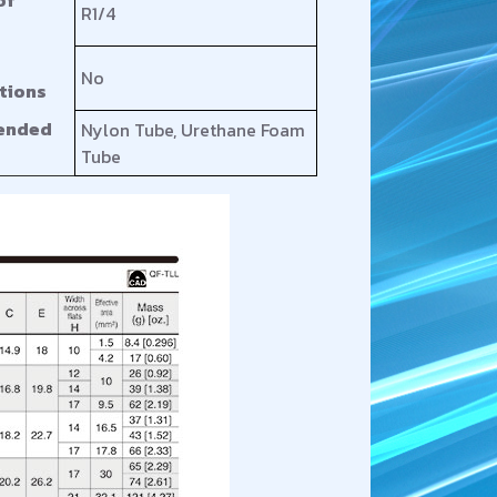
R1/4
No
tions
ended
Nylon Tube, Urethane Foam
Tube