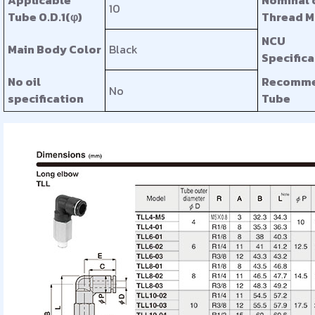
10
Tube O.D.1(φ)
Thread M
NCU
Main Body Color
Black
Specifica
No oil
Recomm
No
specification
Tube