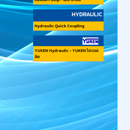
HYDRAULIC
Hydraulic Quick Coupling
YUKEN Hydraulic - YUKEN ไฮดรอ
ลิค