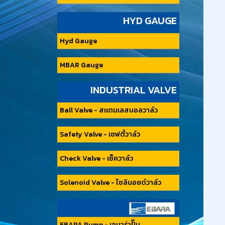
HYD GAUGE
Hyd Gauge
MBAR Gauge
INDUSTRIAL VALVE
Ball Valve - สแตนเลสบอลวาล์ว
Safety Valve - เซฟตี้วาล์ว
Check Valve - เซ็ควาล์ว
Solenoid Valve - โซลินอยด์วาล์ว
EBARA Pump - เอบาร่าปั๊ม