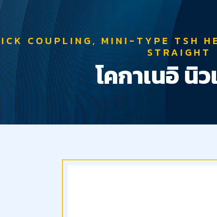
ICK COUPLING, MINI-TYPE TSH 
STRAIGHT
โคกาเนอิ นิว