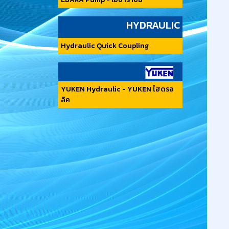
HYDRAULIC
Hydraulic Quick Coupling
YUKEN Hydraulic - YUKEN ไฮดรอ
ลิค