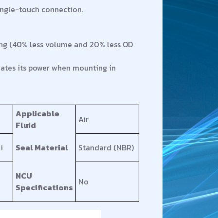
Single-touch connection.
ing (40% less volume and 20% less OD
trates its power when mounting in
Applicable
Air
Fluid
i
Seal Material
Standard (NBR)
NCU
No
Specifications