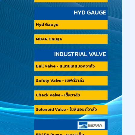
HYD GAUGE
Hyd Gauge
MBAR Gauge
INDUSTRIAL VALVE
Ball Valve - สแตนเลสบอลวาล์ว
Safety Valve - เซฟตี้วาล์ว
Check Valve - เซ็ควาล์ว
Solenoid Valve - โซลินอยด์วาล์ว
EBARA Pump - เอบาร่าปั๊ม